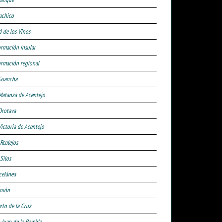
achico
d de los Vinos
ormación insular
ormación regional
Guancha
Matanza de Acentejo
Orotava
Victoria de Acentejo
 Realejos
Silos
celánea
nión
rto de la Cruz
 Juan de la Rambla