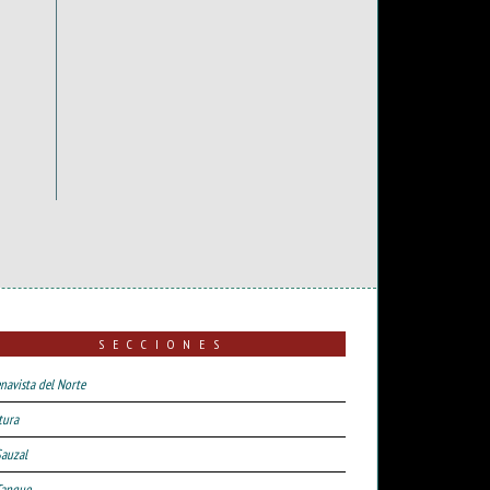
SECCIONES
navista del Norte
tura
Sauzal
Tanque