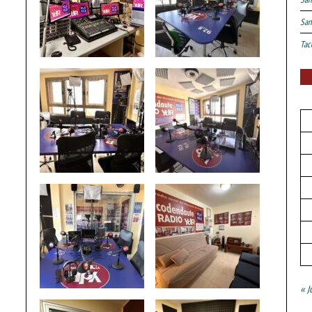
San
Tac
« J