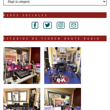
de
noticias
publicadas
REDES SOCIALES
por
secciones
ESTUDIOS DE YCODEN DAUTE RADIO