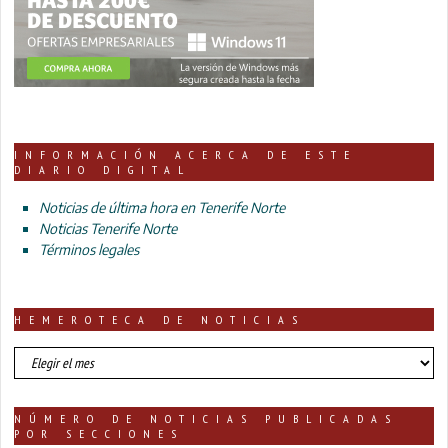
INFORMACIÓN ACERCA DE ESTE
DIARIO DIGITAL
Noticias de última hora en Tenerife Norte
Noticias Tenerife Norte
Términos legales
HEMEROTECA DE NOTICIAS
HEMEROTECA
DE
NOTICIAS
NÚMERO DE NOTICIAS PUBLICADAS
POR SECCIONES