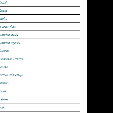
Sauzal
Tanque
achico
d de los Vinos
ormación insular
ormación regional
Guancha
Matanza de Acentejo
Orotava
Victoria de Acentejo
 Realejos
Silos
celánea
nión