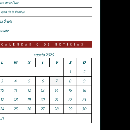
rto de la Cruz
 Juan de la Rambla
ta Úrsula
oronte
CALENDARIO DE NOTICIAS
agosto 2026
L
M
X
J
V
S
D
1
2
3
4
5
6
7
8
9
10
11
12
13
14
15
16
17
18
19
20
21
22
23
24
25
26
27
28
29
30
31