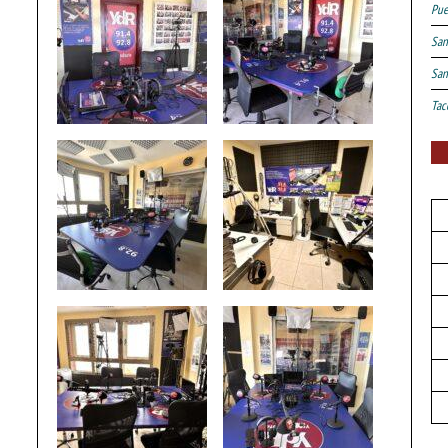
Pue
San
San
Tac