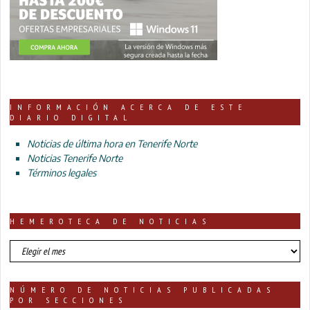
INFORMACIÓN ACERCA DE ESTE
DIARIO DIGITAL
Noticias de última hora en Tenerife Norte
Noticias Tenerife Norte
Términos legales
HEMEROTECA DE NOTICIAS
HEMEROTECA
DE
NOTICIAS
NÚMERO DE NOTICIAS PUBLICADAS
POR SECCIONES