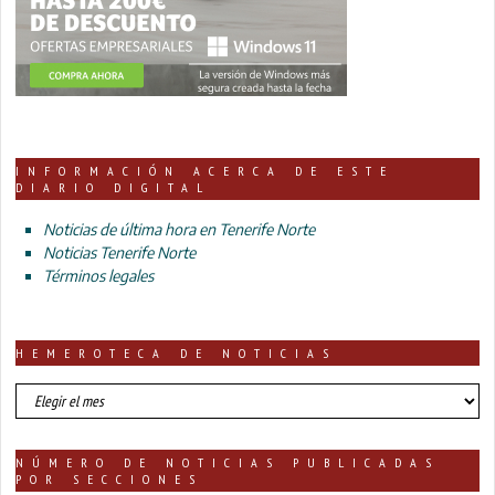
INFORMACIÓN ACERCA DE ESTE
DIARIO DIGITAL
Noticias de última hora en Tenerife Norte
Noticias Tenerife Norte
Términos legales
HEMEROTECA DE NOTICIAS
HEMEROTECA
DE
NOTICIAS
NÚMERO DE NOTICIAS PUBLICADAS
POR SECCIONES