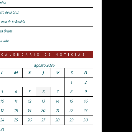
nión
rto de la Cruz
 Juan de la Rambla
ta Úrsula
oronte
CALENDARIO DE NOTICIAS
agosto 2026
L
M
X
J
V
S
D
1
2
3
4
5
6
7
8
9
10
11
12
13
14
15
16
17
18
19
20
21
22
23
24
25
26
27
28
29
30
31