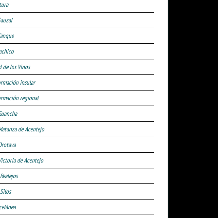
tura
Sauzal
Tanque
achico
d de los Vinos
ormación insular
ormación regional
Guancha
Matanza de Acentejo
Orotava
Victoria de Acentejo
 Realejos
Silos
celánea