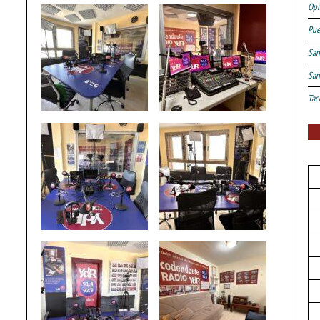
Opi
Pue
San
San
Tac