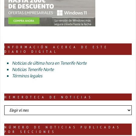
INFORMACIÓN ACERCA DE ESTE
DIARIO DIGITAL
Noticias de última hora en Tenerife Norte
Noticias Tenerife Norte
Términos legales
HEMEROTECA DE NOTICIAS
HEMEROTECA
DE
NOTICIAS
NÚMERO DE NOTICIAS PUBLICADAS
POR SECCIONES