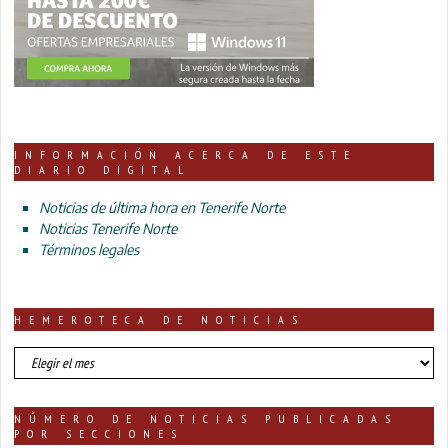
INFORMACIÓN ACERCA DE ESTE
DIARIO DIGITAL
Noticias de última hora en Tenerife Norte
Noticias Tenerife Norte
Términos legales
HEMEROTECA DE NOTICIAS
HEMEROTECA
DE
NOTICIAS
NÚMERO DE NOTICIAS PUBLICADAS
POR SECCIONES