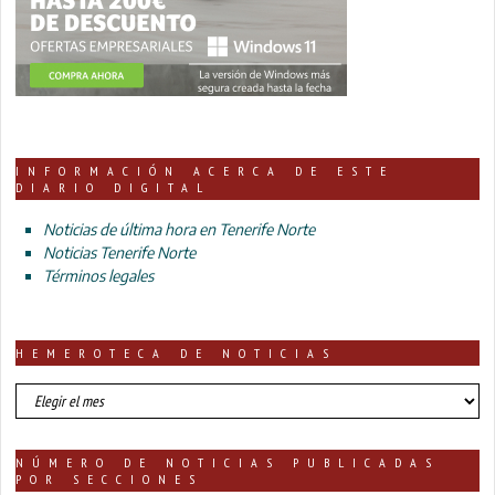
INFORMACIÓN ACERCA DE ESTE
DIARIO DIGITAL
Noticias de última hora en Tenerife Norte
Noticias Tenerife Norte
Términos legales
HEMEROTECA DE NOTICIAS
HEMEROTECA
DE
NOTICIAS
NÚMERO DE NOTICIAS PUBLICADAS
POR SECCIONES