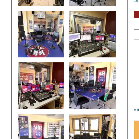
Tac
« J