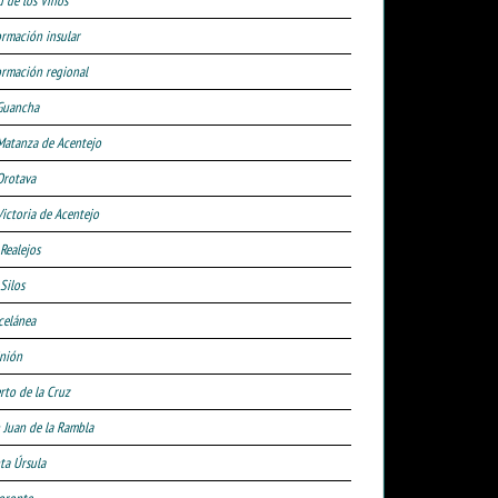
d de los Vinos
ormación insular
ormación regional
Guancha
Matanza de Acentejo
Orotava
Victoria de Acentejo
 Realejos
Silos
celánea
nión
rto de la Cruz
 Juan de la Rambla
ta Úrsula