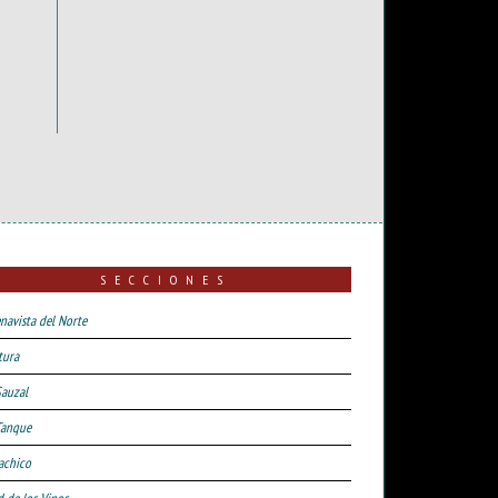
SECCIONES
navista del Norte
tura
Sauzal
Tanque
achico