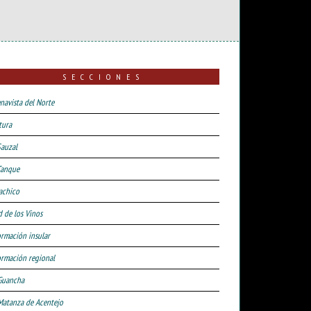
SECCIONES
navista del Norte
tura
Sauzal
Tanque
achico
d de los Vinos
ormación insular
ormación regional
Guancha
Matanza de Acentejo