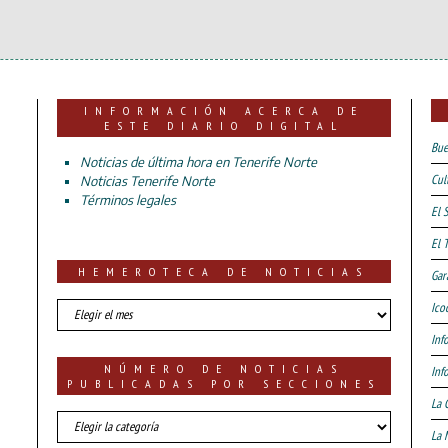
INFORMACIÓN ACERCA DE
ESTE DIARIO DIGITAL
Bue
Noticias de última hora en Tenerife Norte
Cul
Noticias Tenerife Norte
Términos legales
El 
El 
HEMEROTECA DE NOTICIAS
Gar
HEMEROTECA
Ico
DE
Inf
NOTICIAS
NÚMERO DE NOTICIAS
Inf
PUBLICADAS POR SECCIONES
La 
número
La 
de