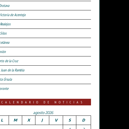
Orotava
Victoria de Acentejo
 Realejos
Silos
celánea
nión
rto de la Cruz
 Juan de la Rambla
ta Úrsula
oronte
CALENDARIO DE NOTICIAS
agosto 2026
L
M
X
J
V
S
D