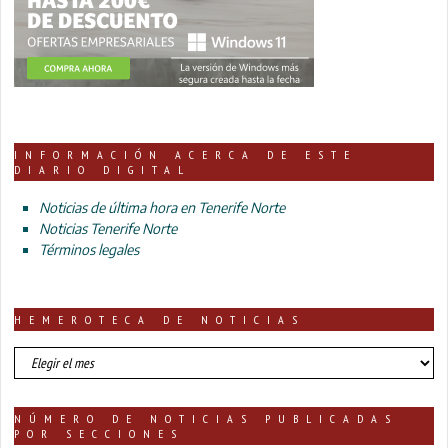
INFORMACIÓN ACERCA DE ESTE
DIARIO DIGITAL
Noticias de última hora en Tenerife Norte
Noticias Tenerife Norte
Términos legales
HEMEROTECA DE NOTICIAS
HEMEROTECA
DE
NOTICIAS
NÚMERO DE NOTICIAS PUBLICADAS
POR SECCIONES