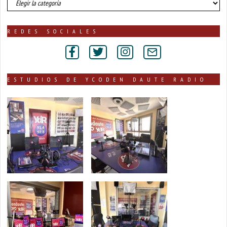
de
noticias
publicadas
REDES SOCIALES
por
secciones
ESTUDIOS DE YCODEN DAUTE RADIO