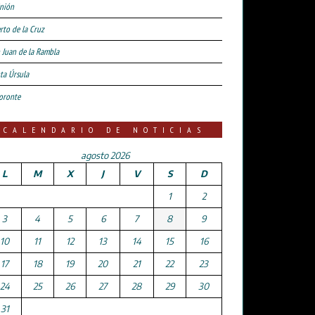
nión
rto de la Cruz
 Juan de la Rambla
ta Úrsula
oronte
CALENDARIO DE NOTICIAS
agosto 2026
L
M
X
J
V
S
D
1
2
3
4
5
6
7
8
9
10
11
12
13
14
15
16
17
18
19
20
21
22
23
24
25
26
27
28
29
30
31