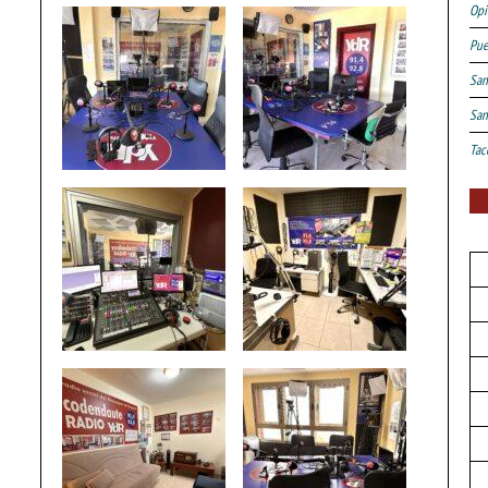
Opi
Pue
San
San
Tac