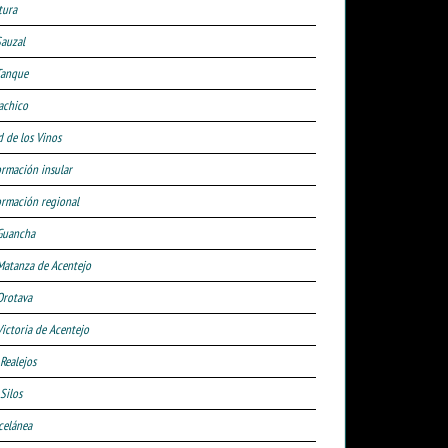
tura
Sauzal
Tanque
achico
d de los Vinos
ormación insular
ormación regional
Guancha
Matanza de Acentejo
Orotava
Victoria de Acentejo
 Realejos
Silos
celánea