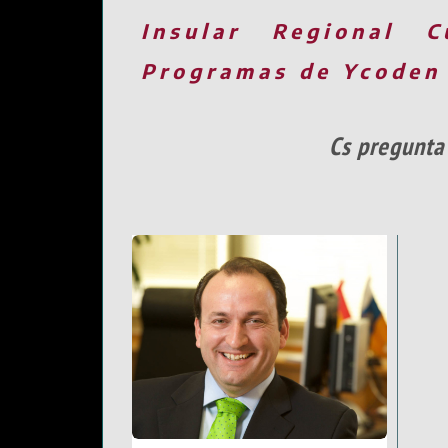
Insular
Regional
C
Programas de Ycoden
Cs pregunta