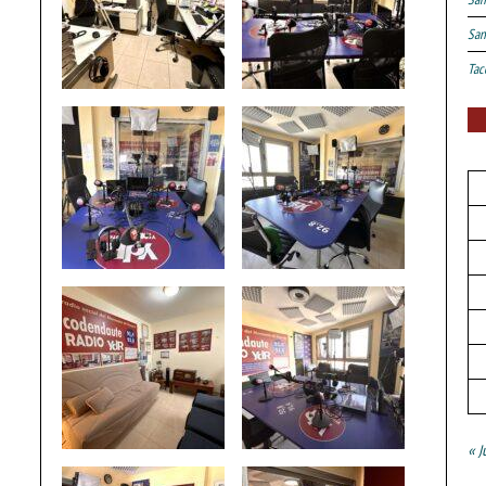
San
Tac
« J