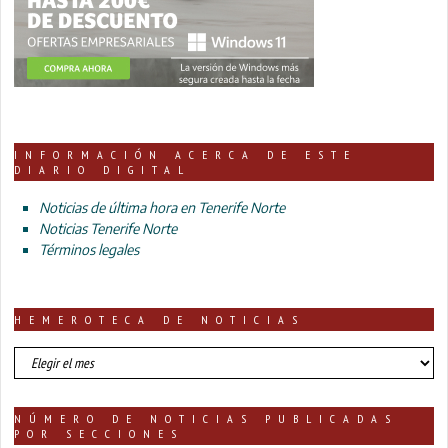
INFORMACIÓN ACERCA DE ESTE
DIARIO DIGITAL
Noticias de última hora en Tenerife Norte
Noticias Tenerife Norte
Términos legales
HEMEROTECA DE NOTICIAS
HEMEROTECA
DE
NOTICIAS
NÚMERO DE NOTICIAS PUBLICADAS
POR SECCIONES