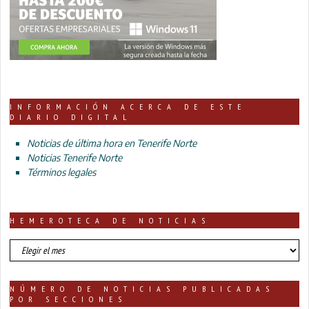
INFORMACIÓN ACERCA DE ESTE
DIARIO DIGITAL
Noticias de última hora en Tenerife Norte
Noticias Tenerife Norte
Términos legales
HEMEROTECA DE NOTICIAS
HEMEROTECA
DE
NOTICIAS
NÚMERO DE NOTICIAS PUBLICADAS
POR SECCIONES