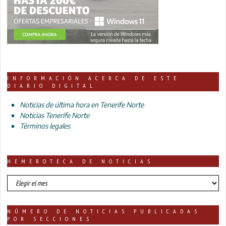
INFORMACIÓN ACERCA DE ESTE
DIARIO DIGITAL
Noticias de última hora en Tenerife Norte
Noticias Tenerife Norte
Términos legales
HEMEROTECA DE NOTICIAS
HEMEROTECA
DE
NOTICIAS
NÚMERO DE NOTICIAS PUBLICADAS
POR SECCIONES