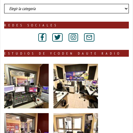
número
de
noticias
publicadas
REDES SOCIALES
por
secciones
ESTUDIOS DE YCODEN DAUTE RADIO