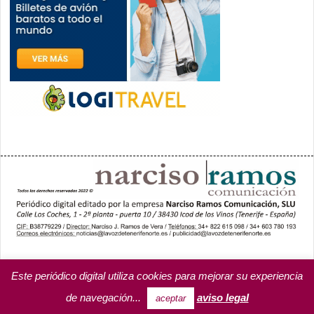
PORTADA
YCODEN DAUTE (7)
VALLE DE LA OROTAVA (3)
ACENTEJO (5)
INSULAR
REGIONAL
CULTURA
Este periódico digital utiliza cookies para mejorar su experiencia
OPINIÓN
MISCELÁNEA
PROGRAMAS DE YCODEN DAUTE RADIO
de navegación...
aviso legal
aceptar
TARIFA PUBLICITARIA