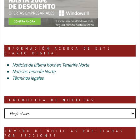
INFORMACIÓN ACERCA DE ESTE
DIARIO DIGITAL
Noticias de última hora en Tenerife Norte
Noticias Tenerife Norte
Términos legales
HEMEROTECA DE NOTICIAS
HEMEROTECA
DE
NOTICIAS
NÚMERO DE NOTICIAS PUBLICADAS
POR SECCIONES