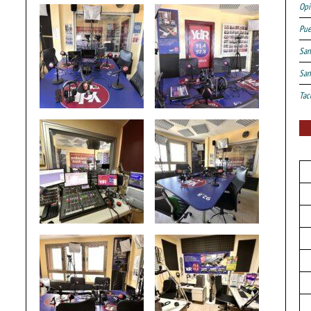
Opi
Pue
San
San
Tac