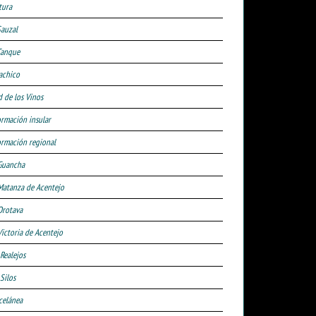
tura
Sauzal
Tanque
achico
d de los Vinos
ormación insular
ormación regional
Guancha
Matanza de Acentejo
Orotava
Victoria de Acentejo
 Realejos
Silos
celánea