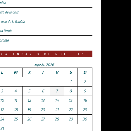
nión
rto de la Cruz
 Juan de la Rambla
ta Úrsula
oronte
CALENDARIO DE NOTICIAS
agosto 2026
L
M
X
J
V
S
D
1
2
3
4
5
6
7
8
9
10
11
12
13
14
15
16
17
18
19
20
21
22
23
24
25
26
27
28
29
30
31