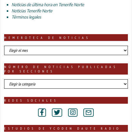
Noticias de última hora en Tenerife Norte
Noticias Tenerife Norte
Términos legales
HEMEROTECA DE NOTICIAS
HEMEROTECA
DE
NOTICIAS
NÚMERO DE NOTICIAS PUBLICADAS
POR SECCIONES
número
de
noticias
publicadas
REDES SOCIALES
por
secciones
ESTUDIOS DE YCODEN DAUTE RADIO