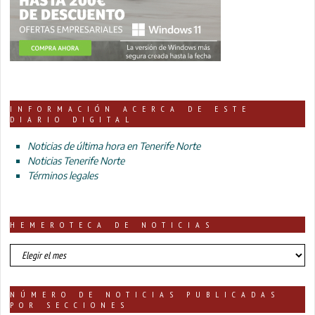
INFORMACIÓN ACERCA DE ESTE
DIARIO DIGITAL
Noticias de última hora en Tenerife Norte
Noticias Tenerife Norte
Términos legales
HEMEROTECA DE NOTICIAS
HEMEROTECA
DE
NOTICIAS
NÚMERO DE NOTICIAS PUBLICADAS
POR SECCIONES