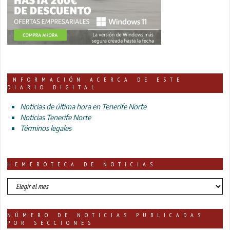
INFORMACIÓN ACERCA DE ESTE
DIARIO DIGITAL
Noticias de última hora en Tenerife Norte
Noticias Tenerife Norte
Términos legales
HEMEROTECA DE NOTICIAS
HEMEROTECA
DE
NOTICIAS
NÚMERO DE NOTICIAS PUBLICADAS
POR SECCIONES