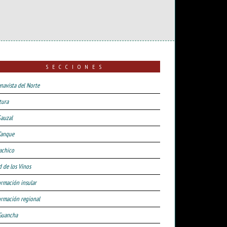
SECCIONES
navista del Norte
tura
Sauzal
Tanque
achico
d de los Vinos
ormación insular
ormación regional
Guancha