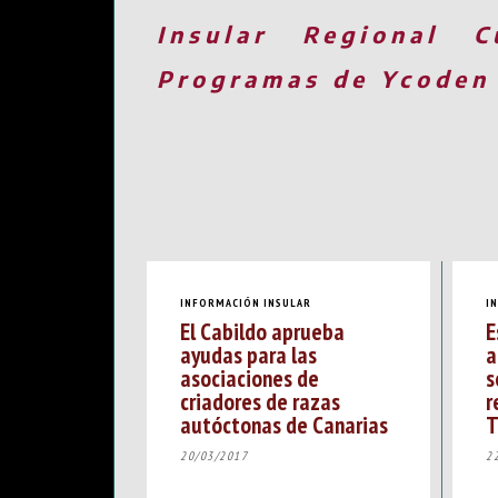
Insular
Regional
C
Programas de Ycoden
INFORMACIÓN INSULAR
I
El Cabildo aprueba
E
ayudas para las
a
asociaciones de
s
criadores de razas
r
autóctonas de Canarias
T
20/03/2017
2