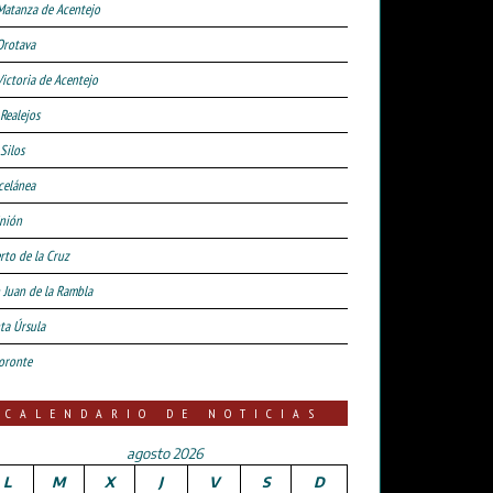
Matanza de Acentejo
Orotava
Victoria de Acentejo
 Realejos
Silos
celánea
nión
rto de la Cruz
 Juan de la Rambla
ta Úrsula
oronte
CALENDARIO DE NOTICIAS
agosto 2026
L
M
X
J
V
S
D