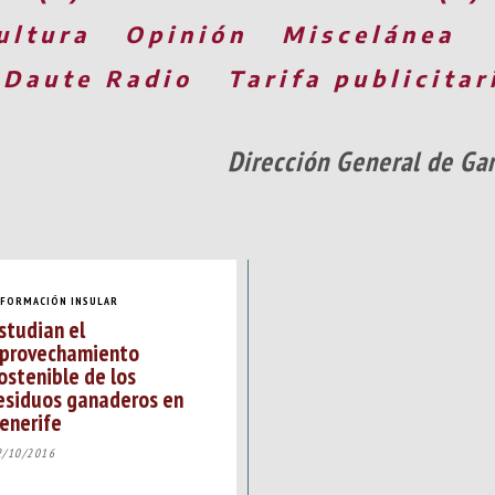
ultura
Opinión
Miscelánea
 Daute Radio
Tarifa publicitar
Dirección General de Ga
NFORMACIÓN INSULAR
studian el
provechamiento
ostenible de los
esiduos ganaderos en
enerife
2/10/2016