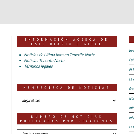
INFORMACIÓN ACERCA DE
ESTE DIARIO DIGITAL
Bue
Noticias de última hora en Tenerife Norte
Cul
Noticias Tenerife Norte
Términos legales
El 
El 
HEMEROTECA DE NOTICIAS
Gar
HEMEROTECA
Ico
DE
Inf
NOTICIAS
NÚMERO DE NOTICIAS
Inf
PUBLICADAS POR SECCIONES
La 
número