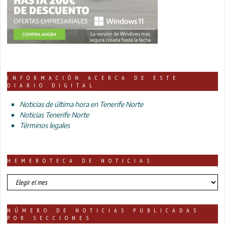
INFORMACIÓN ACERCA DE ESTE
DIARIO DIGITAL
Noticias de última hora en Tenerife Norte
Noticias Tenerife Norte
Términos legales
HEMEROTECA DE NOTICIAS
HEMEROTECA
DE
NOTICIAS
NÚMERO DE NOTICIAS PUBLICADAS
POR SECCIONES