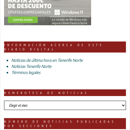
INFORMACIÓN ACERCA DE ESTE
DIARIO DIGITAL
Noticias de última hora en Tenerife Norte
Noticias Tenerife Norte
Términos legales
HEMEROTECA DE NOTICIAS
HEMEROTECA
DE
NOTICIAS
NÚMERO DE NOTICIAS PUBLICADAS
POR SECCIONES