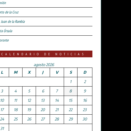
nión
rto de la Cruz
 Juan de la Rambla
ta Úrsula
oronte
CALENDARIO DE NOTICIAS
agosto 2026
L
M
X
J
V
S
D
1
2
3
4
5
6
7
8
9
10
11
12
13
14
15
16
17
18
19
20
21
22
23
24
25
26
27
28
29
30
31