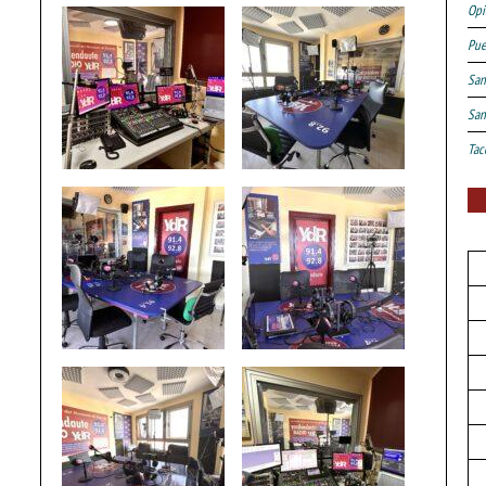
Opi
Pue
San
San
Tac