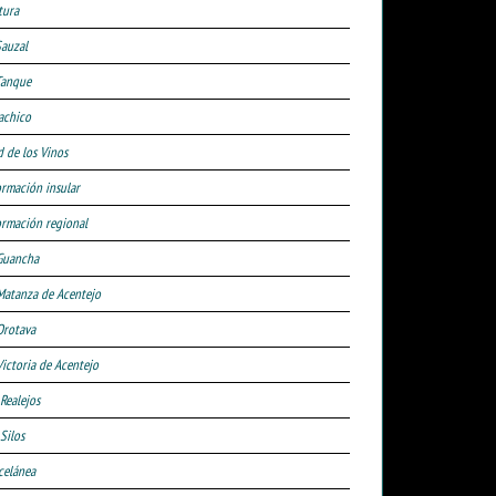
tura
Sauzal
Tanque
achico
d de los Vinos
ormación insular
ormación regional
Guancha
Matanza de Acentejo
Orotava
Victoria de Acentejo
 Realejos
Silos
celánea