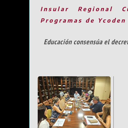
Insular
Regional
C
Programas de Ycoden
Educación consensúa el decreto