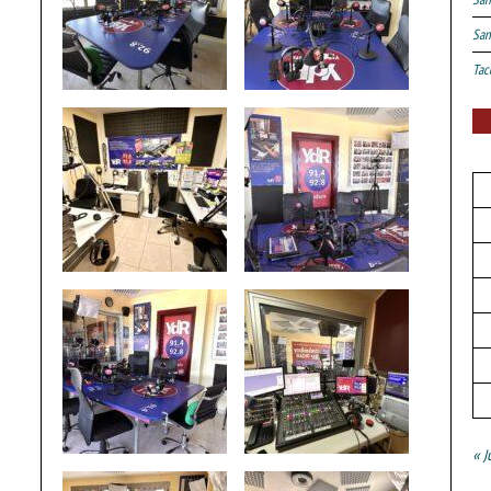
San
Tac
« J