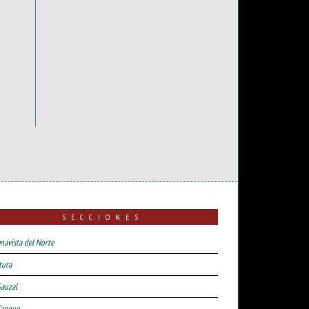
SECCIONES
navista del Norte
tura
Sauzal
Tanque