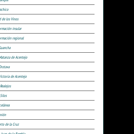
achico
d de los Vinos
ormación insular
ormación regional
Guancha
Matanza de Acentejo
Orotava
Victoria de Acentejo
 Realejos
Silos
celánea
nión
rto de la Cruz
 Juan de la Rambla