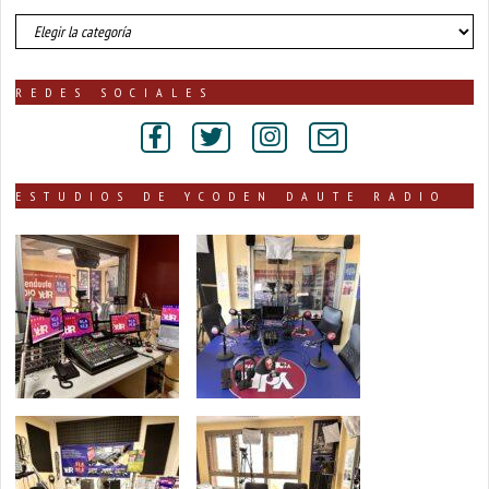
número
de
noticias
publicadas
REDES SOCIALES
por
secciones
ESTUDIOS DE YCODEN DAUTE RADIO