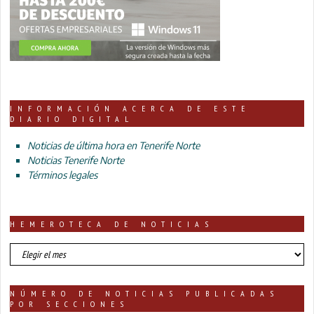
INFORMACIÓN ACERCA DE ESTE
DIARIO DIGITAL
Noticias de última hora en Tenerife Norte
Noticias Tenerife Norte
Términos legales
HEMEROTECA DE NOTICIAS
HEMEROTECA
DE
NOTICIAS
NÚMERO DE NOTICIAS PUBLICADAS
POR SECCIONES