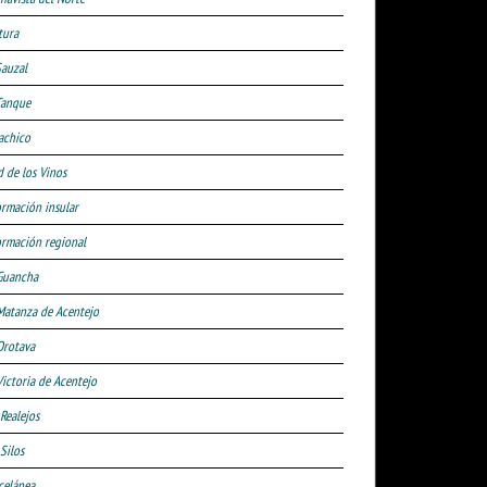
tura
Sauzal
Tanque
achico
d de los Vinos
ormación insular
ormación regional
Guancha
Matanza de Acentejo
Orotava
Victoria de Acentejo
 Realejos
Silos
celánea