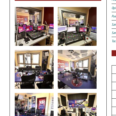
Opi
Pue
San
San
Tac