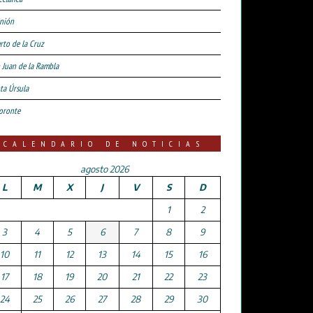
nión
rto de la Cruz
 Juan de la Rambla
ta Úrsula
oronte
CALENDARIO DE NOTICIAS
agosto 2026
L
M
X
J
V
S
D
1
2
3
4
5
6
7
8
9
10
11
12
13
14
15
16
17
18
19
20
21
22
23
24
25
26
27
28
29
30