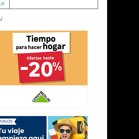
31
ul