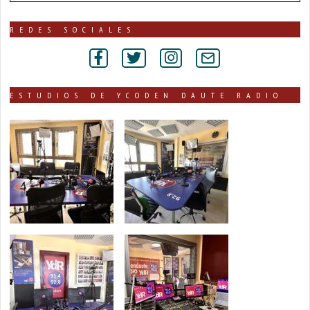
de
noticias
publicadas
REDES SOCIALES
por
secciones
ESTUDIOS DE YCODEN DAUTE RADIO