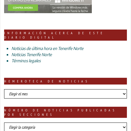
INFORMACIÓN ACERCA DE ESTE
DIARIO DIGITAL
Noticias de última hora en Tenerife Norte
Noticias Tenerife Norte
Términos legales
HEMEROTECA DE NOTICIAS
HEMEROTECA
DE
NOTICIAS
NÚMERO DE NOTICIAS PUBLICADAS
POR SECCIONES
número