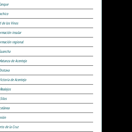
Tanque
achico
d de los Vinos
ormación insular
ormación regional
Guancha
Matanza de Acentejo
Orotava
Victoria de Acentejo
 Realejos
Silos
celánea
nión
rto de la Cruz