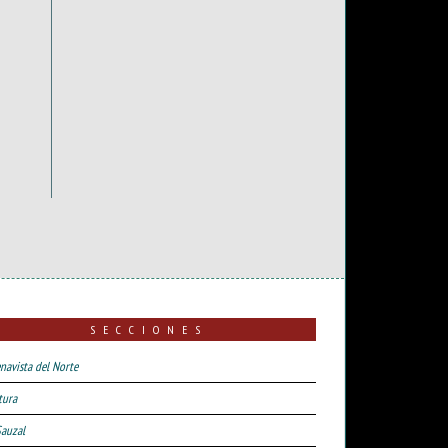
SECCIONES
navista del Norte
tura
Sauzal