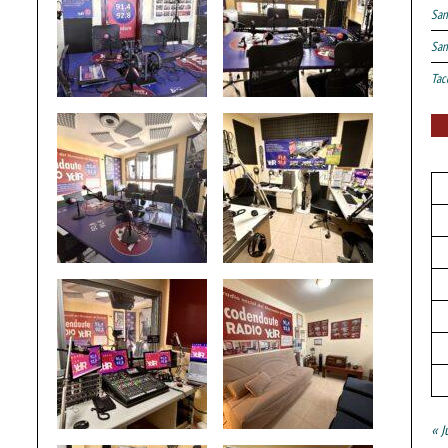
San
San
Tac
« J