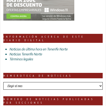
INFORMACIÓN ACERCA DE ESTE
DIARIO DIGITAL
Noticias de última hora en Tenerife Norte
Noticias Tenerife Norte
Términos legales
HEMEROTECA DE NOTICIAS
HEMEROTECA
DE
NOTICIAS
NÚMERO DE NOTICIAS PUBLICADAS
POR SECCIONES