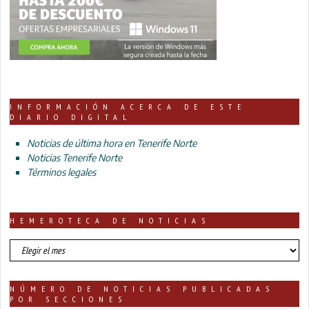
INFORMACIÓN ACERCA DE ESTE
DIARIO DIGITAL
Noticias de última hora en Tenerife Norte
Noticias Tenerife Norte
Términos legales
HEMEROTECA DE NOTICIAS
HEMEROTECA
DE
NOTICIAS
NÚMERO DE NOTICIAS PUBLICADAS
POR SECCIONES