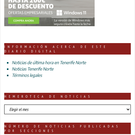
INFORMACIÓN ACERCA DE ESTE
DIARIO DIGITAL
Noticias de última hora en Tenerife Norte
Noticias Tenerife Norte
Términos legales
HEMEROTECA DE NOTICIAS
HEMEROTECA
DE
NOTICIAS
NÚMERO DE NOTICIAS PUBLICADAS
POR SECCIONES