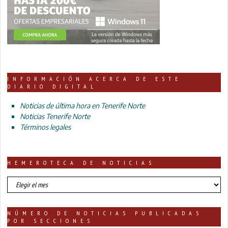
INFORMACIÓN ACERCA DE ESTE
DIARIO DIGITAL
Noticias de última hora en Tenerife Norte
Noticias Tenerife Norte
Términos legales
HEMEROTECA DE NOTICIAS
HEMEROTECA
DE
NOTICIAS
NÚMERO DE NOTICIAS PUBLICADAS
POR SECCIONES