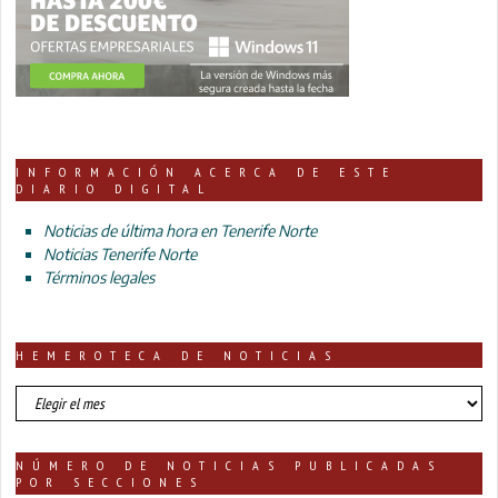
INFORMACIÓN ACERCA DE ESTE
DIARIO DIGITAL
Noticias de última hora en Tenerife Norte
Noticias Tenerife Norte
Términos legales
HEMEROTECA DE NOTICIAS
HEMEROTECA
DE
NOTICIAS
NÚMERO DE NOTICIAS PUBLICADAS
POR SECCIONES