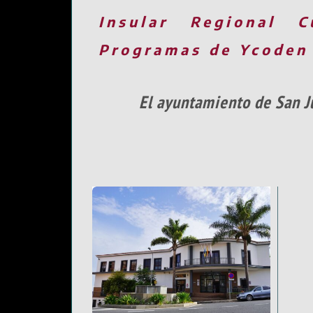
Insular
Regional
C
Programas de Ycoden
El ayuntamiento de San J