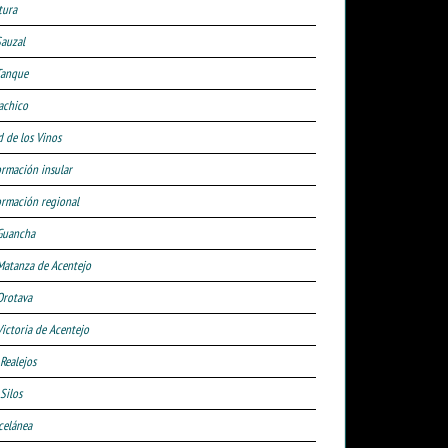
tura
Sauzal
Tanque
achico
d de los Vinos
ormación insular
ormación regional
Guancha
Matanza de Acentejo
Orotava
Victoria de Acentejo
 Realejos
Silos
celánea