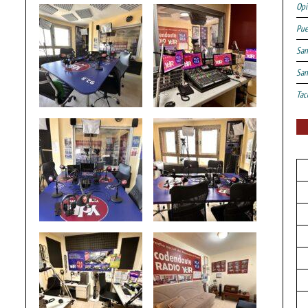
Opi
Pue
San
San
Tac