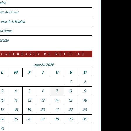
nión
rto de la Cruz
 Juan de la Rambla
ta Úrsula
oronte
CALENDARIO DE NOTICIAS
agosto 2026
L
M
X
J
V
S
D
1
2
3
4
5
6
7
8
9
10
11
12
13
14
15
16
17
18
19
20
21
22
23
24
25
26
27
28
29
30
31