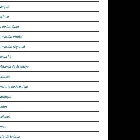
Tanque
achico
d de los Vinos
ormación insular
ormación regional
Guancha
Matanza de Acentejo
Orotava
Victoria de Acentejo
 Realejos
Silos
celánea
nión
rto de la Cruz