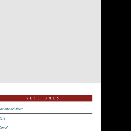
SECCIONES
navista del Norte
tura
Sauzal