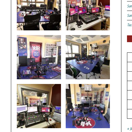
San
San
Tac
« J