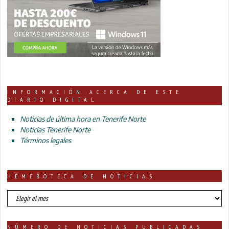
INFORMACIÓN ACERCA DE ESTE
DIARIO DIGITAL
Noticias de última hora en Tenerife Norte
Noticias Tenerife Norte
Términos legales
HEMEROTECA DE NOTICIAS
HEMEROTECA
DE
NOTICIAS
NÚMERO DE NOTICIAS PUBLICADAS