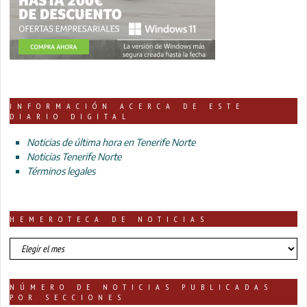
INFORMACIÓN ACERCA DE ESTE
DIARIO DIGITAL
Noticias de última hora en Tenerife Norte
Noticias Tenerife Norte
Términos legales
HEMEROTECA DE NOTICIAS
HEMEROTECA
DE
NOTICIAS
NÚMERO DE NOTICIAS PUBLICADAS
POR SECCIONES