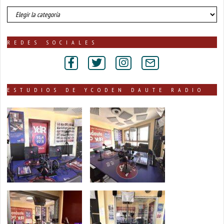
número
de
noticias
publicadas
REDES SOCIALES
por
secciones
ESTUDIOS DE YCODEN DAUTE RADIO