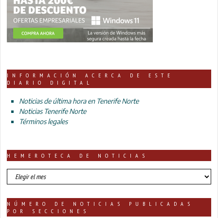
INFORMACIÓN ACERCA DE ESTE
DIARIO DIGITAL
Noticias de última hora en Tenerife Norte
Noticias Tenerife Norte
Términos legales
HEMEROTECA DE NOTICIAS
HEMEROTECA
DE
NOTICIAS
NÚMERO DE NOTICIAS PUBLICADAS
POR SECCIONES