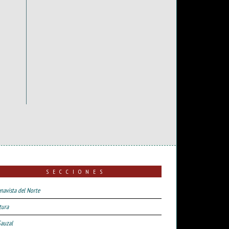
SECCIONES
navista del Norte
tura
Sauzal