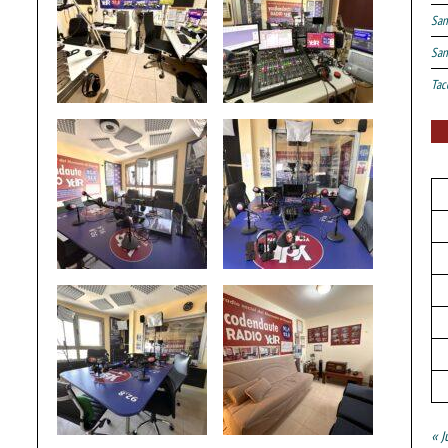
San
San
Tac
« J