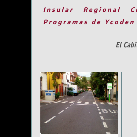
Insular
Regional
C
Programas de Ycoden
El Cabi