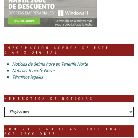
INFORMACIÓN ACERCA DE ESTE
DIARIO DIGITAL
Noticias de última hora en Tenerife Norte
Noticias Tenerife Norte
Términos legales
HEMEROTECA DE NOTICIAS
HEMEROTECA
DE
NOTICIAS
NÚMERO DE NOTICIAS PUBLICADAS
POR SECCIONES