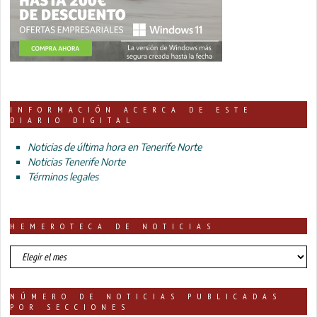
INFORMACIÓN ACERCA DE ESTE
DIARIO DIGITAL
Noticias de última hora en Tenerife Norte
Noticias Tenerife Norte
Términos legales
HEMEROTECA DE NOTICIAS
HEMEROTECA
DE
NOTICIAS
NÚMERO DE NOTICIAS PUBLICADAS
POR SECCIONES