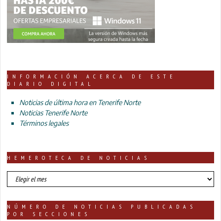
INFORMACIÓN ACERCA DE ESTE
DIARIO DIGITAL
Noticias de última hora en Tenerife Norte
Noticias Tenerife Norte
Términos legales
HEMEROTECA DE NOTICIAS
HEMEROTECA
DE
NOTICIAS
NÚMERO DE NOTICIAS PUBLICADAS
POR SECCIONES