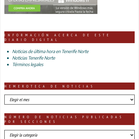
INFORMACIÓN ACERCA DE ESTE
DIARIO DIGITAL
Noticias de última hora en Tenerife Norte
Noticias Tenerife Norte
Términos legales
HEMEROTECA DE NOTICIAS
HEMEROTECA
DE
NOTICIAS
NÚMERO DE NOTICIAS PUBLICADAS
POR SECCIONES
número