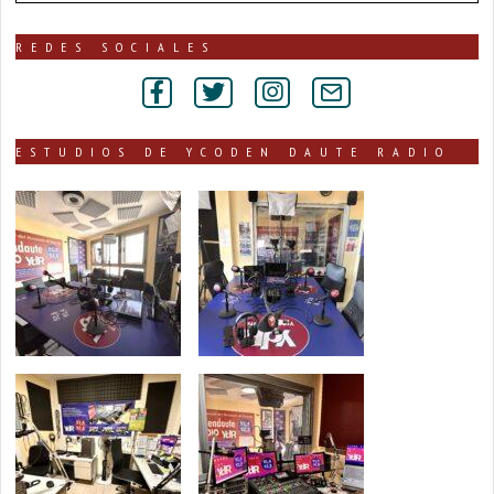
de
noticias
publicadas
REDES SOCIALES
por
secciones
ESTUDIOS DE YCODEN DAUTE RADIO