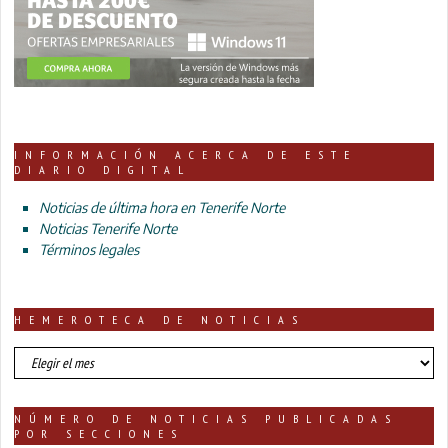
INFORMACIÓN ACERCA DE ESTE
DIARIO DIGITAL
Noticias de última hora en Tenerife Norte
Noticias Tenerife Norte
Términos legales
HEMEROTECA DE NOTICIAS
HEMEROTECA
DE
NOTICIAS
NÚMERO DE NOTICIAS PUBLICADAS
POR SECCIONES